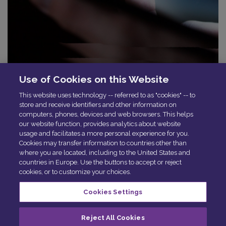
Use of Cookies on this Website
This website uses technology -- referred to as "cookies" -- to
Conectamos Seguradoras, Gabinetes de Peritagem,
store and receive identifiers and other information on
Reparadores, Distribuidores,
computers, phones, devices and web browsers. This helps
Construtores e empresas de Renting…
our website function, provides analytics about website
Entre todos criamos um
ecossistema digital
que
usage and facilitates a more personal experience for you.
permite a gestão de qualquer
Cookies may transfer information to countries other than
incidência ou transação a partir de uma única
where you are located, including to the United States and
countries in Europe. Use the buttons to accept or reject
plataforma tecnológica.
cookies, or to customize your choices.
Cookies Settings
© Solera 2025
Cookie Preferences
Reject All Cookies