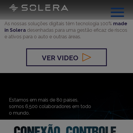
As nossas soluções digitais têm tecnologia 100%
made
in Solera
desenhadas para uma gestão eficaz de riscos
e ativos para o auto e outras áreas.
VER VIDEO
Estamos em mais de 80 países,
somos 6,500 colaboradores em todo
o mundo.