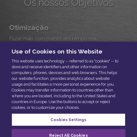
Os nossos Objetivos
Otimização
Fazer mais com menos em tempo real.
Use of Cookies on this Website
Diversificação
This website uses technology -- referred to as "cookies" -- to
store and receive identifiers and other information on
Soluções 360 para a gestão de riscos e ativos Auto
computers, phones, devices and web browsers. This helps
e outros.
our website function, provides analytics about website
usage and facilitates a more personal experience for you.
Cookies may transfer information to countries other than
Inovar
where you are located, including to the United States and
countries in Europe. Use the buttons to accept or reject
Inovamos mas não nos conformamos. Repensamos
cookies, or to customize your choices.
constantemente soluções.
Cookies Settings
© Solera 2025
Cookie Preferences
Reject All Cookies