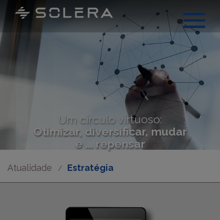
Um círculo virtuoso:
Otimizar, diversificar, mudar
e ... repensar
Atualidade
Estratégia