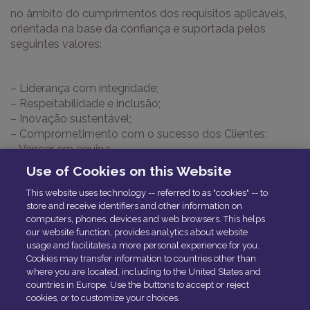
no âmbito do cumprimentos dos requisitos aplicáveis,
orientada na base da confiança e suportada pelos
seguintes valores:
– Liderança com integridade;
– Respeitabilidade e inclusão;
– Inovação sustentável;
– Comprometimento com o sucesso dos Clientes;
– Vencer em equipa
– Promover continuamente o desempenho de
Use of Cookies on this Website
excelência junto dos nossos colaboradores, motivando-
This website uses technology -- referred to as "cookies" -- to
os para um crescimento pessoal e profissional,
store and receive identifiers and other information on
enquadrados nos padrões Solera e na Cultura da Solera
computers, phones, devices and web browsers. This helps
Portugal.
our website function, provides analytics about website
usage and facilitates a more personal experience for you.
Cookies may transfer information to countries other than
CERTIFICADOS
where you are located, including to the United States and
countries in Europe. Use the buttons to accept or reject
cookies, or to customize your choices.
Audatex