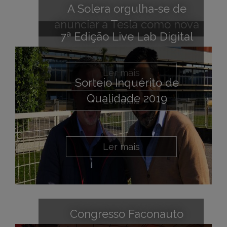
A Solera orgulha-se de
anunciar a Tesla como nova
7ª Edição Live Lab Digital
oferta na sua plataforma de
cálculo.
Ler mais
Sorteio Inquérito de
Qualidade 2019
Ler mais
Ler mais
Congresso Faconauto