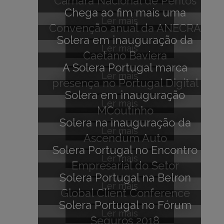
Câmara Nacional de Peritos
Chega ao fim mais uma
Reguladores
Ler mais
Convenção anual da ANECRA
Solera em inauguração da
Ler mais
Caetano Baviera
A Solera Portugal marca
Ler mais
presença no Portugal Digital
Solera em inauguração
Summit 18
Ler mais
MCoutinho
Solera na inauguração da
Ler mais
Ascendum Auto
Solera Portugal no Encontro
Ler mais
Empresarial do Setor
Solera Portugal na Belron
Automóvel
Ler mais
Global Client Conference
Solera Portugal no Fórum
2018
Ler mais
Seguros 2018