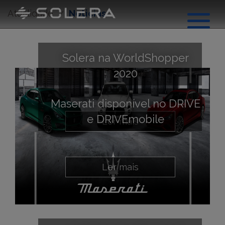
Atualidade
Noticias
Solera na WorldShopper
2020
Maserati disponível no DRIVE
Sobre nós
e DRIVEmobile
Ler mais
Ler mais