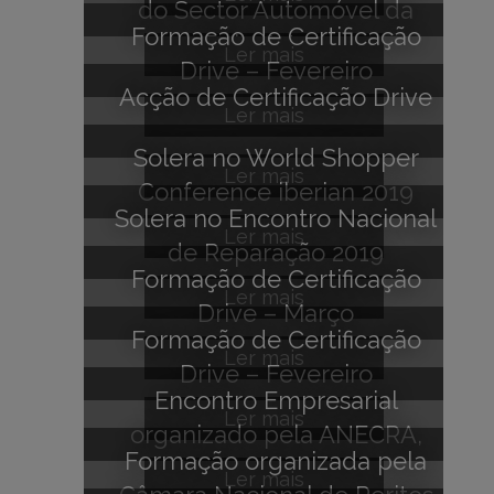
do Sector Automóvel da
Formação de Certificação
Beira Interior
Ler mais
Drive – Fevereiro
Acção de Certificação Drive
Ler mais
Solera no World Shopper
Ler mais
Conference iberian 2019
Solera no Encontro Nacional
Ler mais
de Reparação 2019
Formação de Certificação
Ler mais
Drive – Março
Formação de Certificação
Ler mais
Drive – Fevereiro
Encontro Empresarial
Ler mais
organizado pela ANECRA,
Formação organizada pela
Viana do Castelo
Ler mais