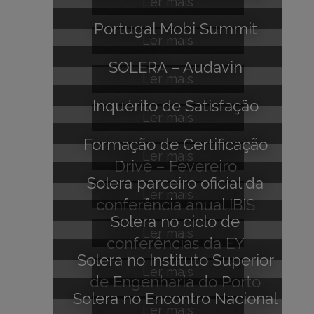
Ler mais
Portugal Mobi Summit
Ler mais
SOLERA – Audavin
Ler mais
Inquérito de Satisfação
Ler mais
Formação de Certificação
Ler mais
Drive – Fevereiro
Solera parceiro oficial da
Ler mais
conferência anual IBIS
Solera no ciclo de
Summit
Ler mais
conferências da EY
Solera no Instituto Superior
Ler mais
de Engenharia do Porto
Solera no Encontro Nacional
Ler mais