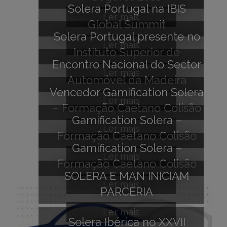
Solera Portugal na IBIS
Ler mais
Global Summit
Solera Portugal presente no
Ler mais
Instituto Superior de
Encontro Nacional do Sector
Engenharia do Porto
Ler mais
Automóvel da Madeira
Vencedor Gamification Solera
Ler mais
– Formação Caetano Colisão
Gamification Solera –
Ler mais
Formação Caetano Colisão
Gamification Solera –
Ler mais
Formação Caetano Colisão
SOLERA E MAN INICIAM
Ler mais
PARCERIA
Ler mais
Solera Ibérica no XXVII