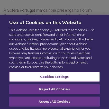
A Solera Portugal marca hoje presença no Fórum
Seguros 2018 onde, durante a manhã, se discute o
desenvolvimento do setor dos seguros nos próximos
Use of Cookies on this Website
tempos, procurando crescer e inovar, acompanhando as
This website uses technology -- referred to as "cookies" -- to
novas tendências e oportunidades do mercado,
store and receive identifiers and other information on
nomeadamente ao nível das Insurtech.
computers, phones, devices and web browsers. This helps
our website function, provides analytics about website
usage and facilitates a more personal experience for you.
Para compartilhar:
Cookies may transfer information to countries other than
where you are located, including to the United States and
countries in Europe. Use the buttons to accept or reject
<< Retornar
cookies, or to customize your choices.
Cookies Settings
© Solera 2025
Cookie Preferences
Reject All Cookies
Exercer Seus Direitos
Central de Privacidade
Accept All Cookies
Política de Qualidade