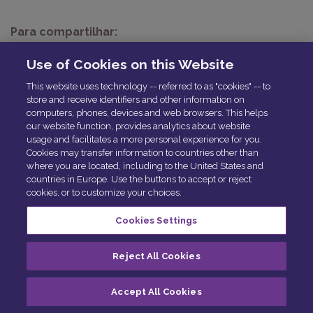
Para compartilhar:
Use of Cookies on this Website
<< Retornar
This website uses technology -- referred to as "cookies" -- to
store and receive identifiers and other information on
computers, phones, devices and web browsers. This helps
our website function, provides analytics about website
© Solera 2025
Cookie Preferences
usage and facilitates a more personal experience for you.
Exercer Seus Direitos
Central de Privacidade
Cookies may transfer information to countries other than
where you are located, including to the United States and
Política de Qualidade
countries in Europe. Use the buttons to accept or reject
cookies, or to customize your choices.
Cookies Settings
Reject All Cookies
Accept All Cookies