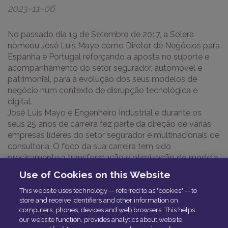
2023-11-06
No passado dia 19 de Setembro de 2017, a Solera
nomeou José Luis Mayo como Diretor de Negócios para
Espanha e Portugal reforçando a aposta no suporte e
acompanhamento do setor segurador, automóvel e
patrimonial, para a evolução dos seus modelos de
negócio num contexto de disrupção tecnológica e
digital.
José Luis Mayo é Engenheiro Industrial e durante os
seus 25 anos de carreira fez parte da direção de várias
empresas líderes do setor segurador e multinacionais de
consultoria. O foco da sua carreira tem sido
precisamente a transformação e otimização do modelo
de negócio das empresas, a partir da inovação e
Use of Cookies on this Website
tecnologia, sendo este know-how e experiência que
pretende aportar à Solera.
This website uses technology -- referred to as "cookies" -- to
store and receive identifiers and other information on
Com esta contratação a Solera visa reforçar a sua
computers, phones, devices and web browsers. This helps
estrutura corporativa no mercado Ibérico.
our website function, provides analytics about website