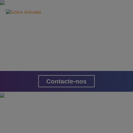
Informação técnica
confiável para o pós-
venda automóvel
Abrangente | Inovador | Focado no negócio
Contacte-nos
Aceder com rapidez e facilidade a
informação técnica precisa é vital para