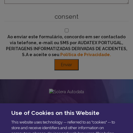
consent
Ao enviar este formulário, concordo em ser contactado
via telefone, e-mail ou SMS por AUDATEX PORTUGAL,
PERITAGENS INFORMATIZADAS DERIVADAS DE ACIDENTES,
S.A e aceite o seu
Política de Privacidade.
Informações aprofundadas e detalhadas
Use of Cookies on this Website
de que precisa para realizar diagnósticos
e operações de reparação mais
This website uses technology -- referred to as "cookies" -- to
complexos, bem como procedimentos de
store and receive identifiers and other information on