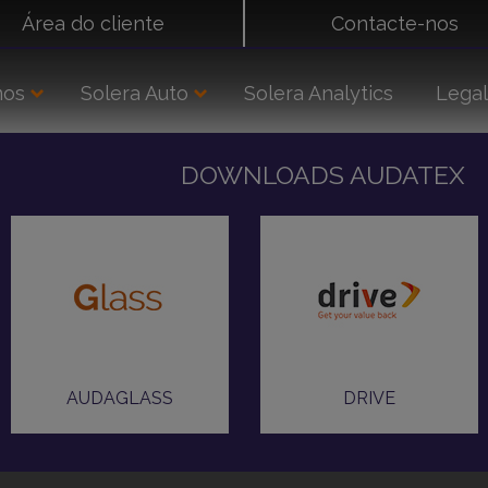
Área do cliente
Contacte-nos
mos
Solera Auto
Solera Analytics
Legal
Portugal
Seguradoras
Gabinetes de Peritagem
DOWNLOADS AUDATEX
era
Distribuidores de Peças
Construtores
Reparadores
Vidros
Gestão de Salvados
Gestoras de Frotas e Renting
AUDAGLASS
DRIVE