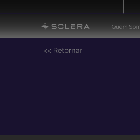
Quem So
Solera em 
Estratégia
<< Retornar
Mundo Sol